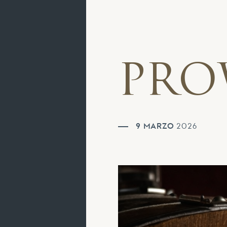
PRO
9 MARZO
2026