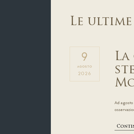
Le ultime
La
9
st
AGOSTO
2026
Mo
Ad agosto 
osservazion
Contin