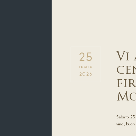
Vi
25
ce
LUGLIO
2026
fi
Mo
Sabato 25 l
vino, buon