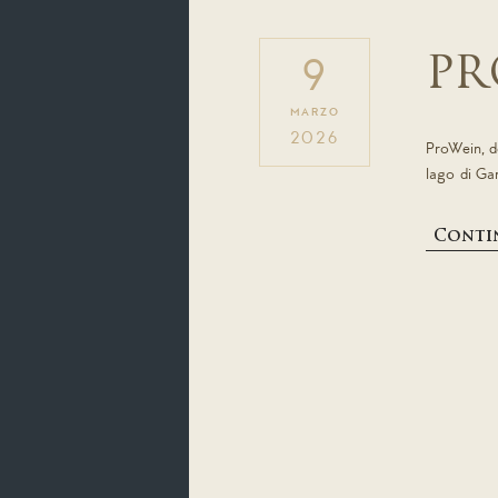
PR
9
MARZO
2026
ProWein, do
lago di Ga
Contin