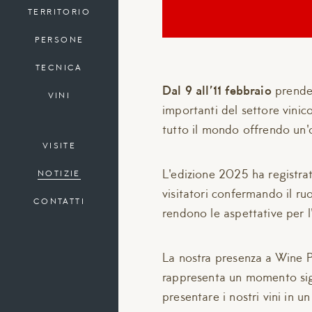
TERRITORIO
PERSONE
TECNICA
Dal 9 all’11 febbraio
prender
VINI
importanti del settore vinic
tutto il mondo offrendo un'
VISITE
L'edizione 2025 ha registrat
NOTIZIE
visitatori confermando il ru
CONTATTI
rendono le aspettative per l
La nostra presenza a Wine P
rappresenta un momento signi
presentare i nostri vini in u