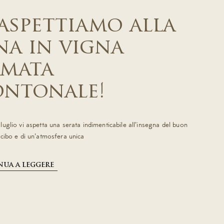
 aspettiamo alla
na in vigna
rmata
ntonale!
uglio vi aspetta una serata indimenticabile all'insegna del buon
 cibo e di un'atmosfera unica
ua a leggere