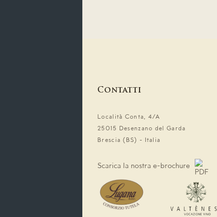
Contatti
Località Conta, 4/A
25015 Desenzano del Garda
Brescia (BS) - Italia
Scarica la nostra e-brochure