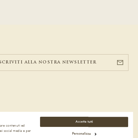
scriviti alla nostra newsletter
Accetta tutti
zare contenuti ed
ei social media e per
Personalizza