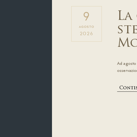
La
9
st
AGOSTO
2026
Mo
Ad agosto 
osservazion
Contin