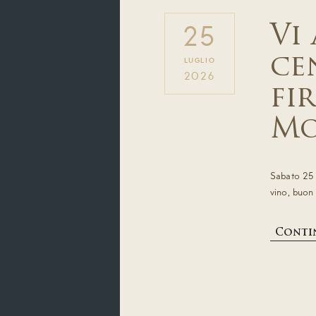
Vi
25
ce
LUGLIO
2026
fi
Mo
Sabato 25 l
vino, buon
Contin